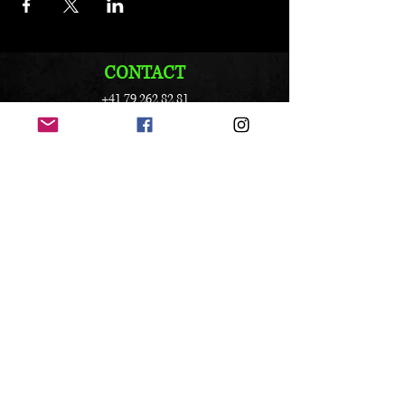
CONTACT
+41 79 262 82 81
info@vandox.ch
Folge uns:
© 2021 VanDox Erstellt mit
Wix.com