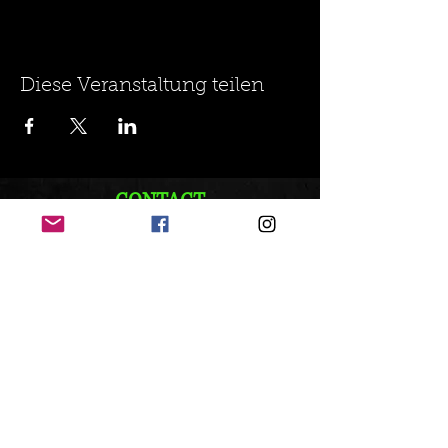
Diese Veranstaltung teilen
CONTACT
+41 79 262 82 81
info@vandox.ch
Folge uns:
© 2021 VanDox Erstellt mit
Wix.com