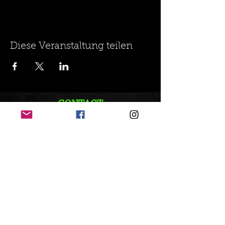
Diese Veranstaltung teilen
CONTACT
+41 79 262 82 81
info@vandox.ch
Folge uns:
© 2021 VanDox Erstellt mit
Wix.com