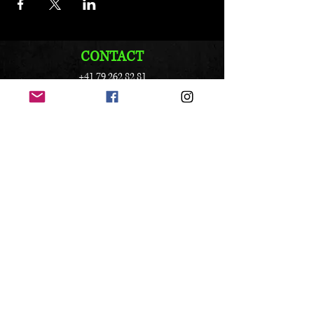
CONTACT
+41 79 262 82 81
info@vandox.ch
Folge uns:
© 2021 VanDox Erstellt mit
Wix.com