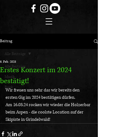
Beitrag
Alle Beiträge
6. Feb. 2023
Alle Beiträge
Erstes Konzert im 2024
Musik
bestätigt!
Rock
Wir freuen uns sehr das wir bereits den 
ersten Gig im 2024 bestätigen dürfen.
Am 16.03.24 rocken wir wieder die Holzerbar 
beim Aspen - die coolste Location auf der 
Skipiste in Grindelwald!